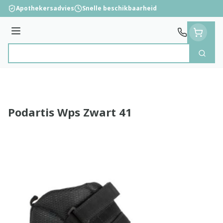
Ga naar de inhoud
Apothekersadvies
Snelle beschikbaarheid
Menu
Zoek
Product, merk, categorie...
Podartis Wps Zwart 41