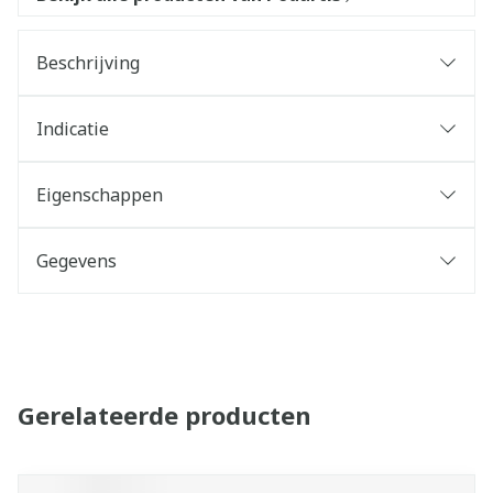
Beschrijving
Indicatie
Eigenschappen
Gegevens
Gerelateerde producten
Navigeren door de elementen van de carrousel is mogelijk 
Druk om carrousel over te slaan
Druk op om naar carrouselnavigatie te gaan