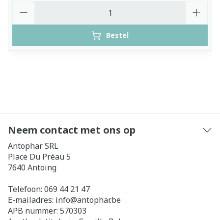
Aantal
Bestel
Neem contact met ons op
Antophar SRL
Place Du Préau 5
7640
Antoing
Telefoon:
069 44 21 47
E-mailadres:
info@
antophar.be
APB nummer:
570303