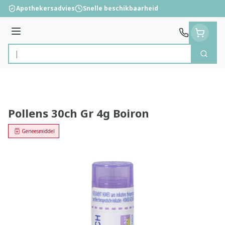
Ga naar de inhoud
Apothekersadvies
Snelle beschikbaarheid
Menu
Zoek
Product, merk, categorie...
Pollens 30ch Gr 4g Boiron
Geneesmiddel