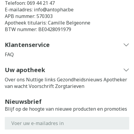
Telefoon:
069 44 21 47
E-mailadres:
info@
antophar.be
APB nummer:
570303
Apotheek titularis:
Camille Belgeonne
BTW nummer:
BE0428091979
Klantenservice
FAQ
Uw apotheek
Over ons
Nuttige links
Gezondheidsnieuws
Apotheker
van wacht
Voorschrift
Zorgtarieven
Nieuwsbrief
Blijf op de hoogte van nieuwe producten en promoties
E-mail adres