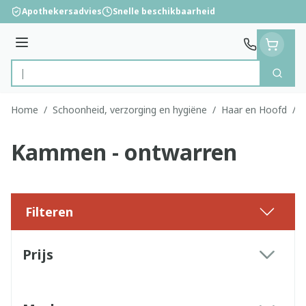
Ga naar de inhoud
Apothekersadvies
Snelle beschikbaarheid
Menu
Zoek
Product, merk, categorie...
Home
/
Schoonheid, verzorging en hygiëne
/
Haar en Hoofd
/
Kammen - ontwarren
Filteren
Doorgaan naar productlijst
Prijs
filter