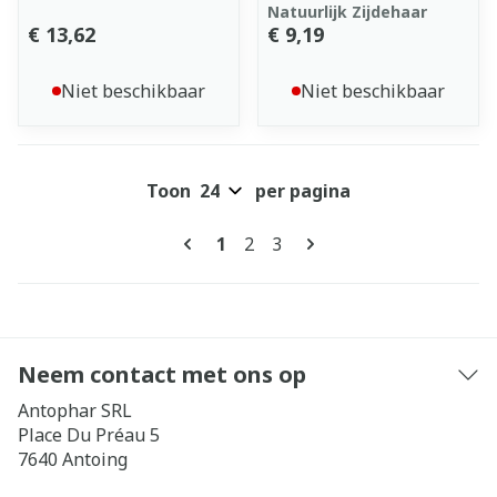
Natuurlijk Zijdehaar
€ 13,62
€ 9,19
Niet beschikbaar
Niet beschikbaar
Toon
per pagina
Pagina's
U lees momenteel pagina
Pagina
Pagina
1
2
3
Neem contact met ons op
Antophar SRL
Place Du Préau 5
7640
Antoing