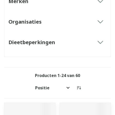
Merken
filter
Organisaties
filter
Dieetbeperkingen
filter
Producten
1
-
24
van
60
Sorteer op: