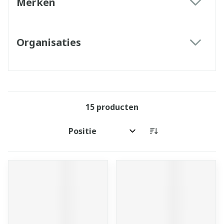
Merken
filter
Organisaties
filter
15
producten
Sorteer op: