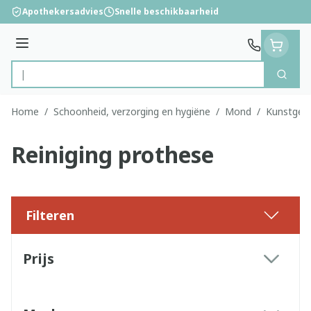
Ga naar de inhoud
Apothekersadvies
Snelle beschikbaarheid
Menu
Zoek
Product, merk, categorie...
Home
/
Schoonheid, verzorging en hygiëne
/
Mond
/
Kunstgebi
Reiniging prothese
Filteren
Doorgaan naar productlijst
Prijs
filter