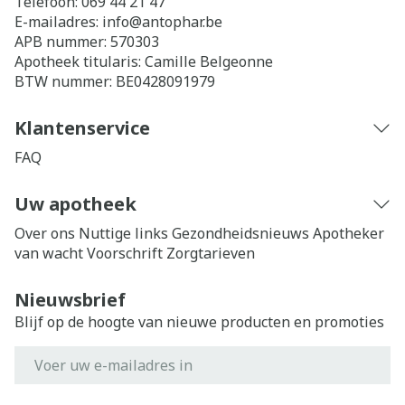
Telefoon:
069 44 21 47
E-mailadres:
info@
antophar.be
APB nummer:
570303
Apotheek titularis:
Camille Belgeonne
BTW nummer:
BE0428091979
Klantenservice
FAQ
Uw apotheek
Over ons
Nuttige links
Gezondheidsnieuws
Apotheker
van wacht
Voorschrift
Zorgtarieven
Nieuwsbrief
Blijf op de hoogte van nieuwe producten en promoties
E-mail adres