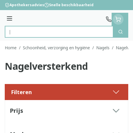
Ga naar de inhoud
Apothekersadvies
Snelle beschikbaarheid
Menu
Zoek
Product, merk, categorie...
Home
/
Schoonheid, verzorging en hygiëne
/
Nagels
/
Nagelver
Nagelversterkend
Filteren
Doorgaan naar productlijst
Prijs
filter