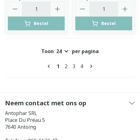
Aantal
Aantal
Bestel
Bestel
Toon
per pagina
Pagina's
U lees momenteel pagina
Pagina
Pagina
Pagina
1
2
3
4
Neem contact met ons op
Antophar SRL
Place Du Préau 5
7640
Antoing