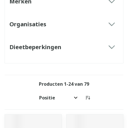
Merken
filter
Organisaties
filter
Dieetbeperkingen
filter
Producten
1
-
24
van
79
Sorteer op: