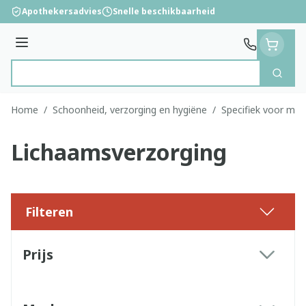
Ga naar de inhoud
Apothekersadvies
Snelle beschikbaarheid
Menu
Zoek
Product, merk, categorie...
Home
/
Schoonheid, verzorging en hygiëne
/
Specifiek voor ma
Lichaamsverzorging
Filteren
Doorgaan naar productlijst
Prijs
filter