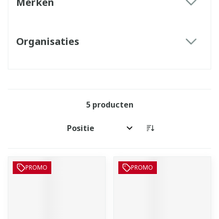
Merken
filter
Organisaties
filter
5
producten
Sorteer op:
PROMO
PROMO