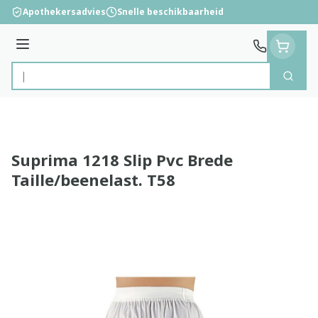
Ga naar de inhoud
Apothekersadvies
Snelle beschikbaarheid
Menu
Zoek
Product, merk, categorie...
Suprima 1218 Slip Pvc Brede
Taille/beenelast. T58