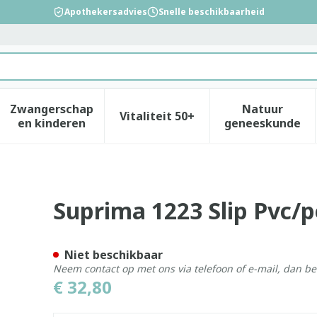
Apothekersadvies
Snelle beschikbaarheid
Zwangerschap
Natuur
Vitaliteit 50+
id, verzorging en hygiëne categorie
enu voor Dieet, voeding en vitamines categorie
Toon submenu voor Zwangerschap en kinderen
Toon submenu voor Vitalitei
Toon sub
en kinderen
geneeskunde
Unisex Wit T54
Suprima 1223 Slip Pvc/p
Niet beschikbaar
Neem contact op met ons via telefoon of e-mail, dan b
€ 32,80