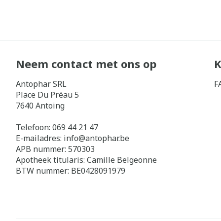
Neem contact met ons op
K
Antophar SRL
F
Place Du Préau 5
7640
Antoing
Telefoon:
069 44 21 47
E-mailadres:
info@
antophar.be
APB nummer:
570303
Apotheek titularis:
Camille Belgeonne
BTW nummer:
BE0428091979