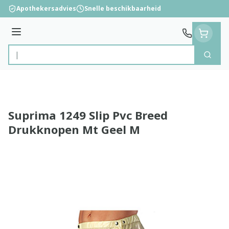
Ga naar de inhoud
Apothekersadvies
Snelle beschikbaarheid
Menu
Zoek
Product, merk, categorie...
Suprima 1249 Slip Pvc Breed
Drukknopen Mt Geel M