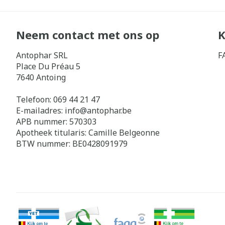
Neem contact met ons op
K
Antophar SRL
F
Place Du Préau 5
7640
Antoing
Telefoon:
069 44 21 47
E-mailadres:
info@
antophar.be
APB nummer:
570303
Apotheek titularis:
Camille Belgeonne
BTW nummer:
BE0428091979