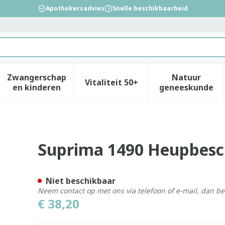
Apothekersadvies
Snelle beschikbaarheid
Zwangerschap
Natuur
Vitaliteit 50+
id, verzorging en hygiëne categorie
enu voor Dieet, voeding en vitamines categorie
Toon submenu voor Zwangerschap en kinderen
Toon submenu voor Vitalitei
Toon sub
en kinderen
geneeskunde
er-slip Unisex Wit Xl
Suprima 1490 Heupbesch
Niet beschikbaar
Neem contact op met ons via telefoon of e-mail, dan b
€ 38,20