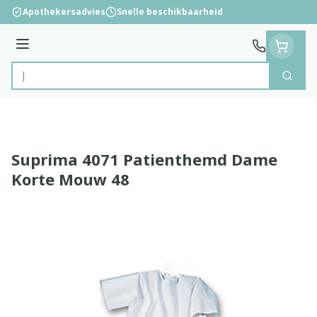
Ga naar de inhoud
Apothekersadvies
Snelle beschikbaarheid
Menu
Zoek
Product, merk, categorie...
Suprima 4071 Patienthemd Dame
Korte Mouw 48