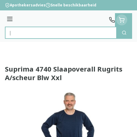
Ga naar de inhoud
Apothekersadvies
Snelle beschikbaarheid
Menu
Zoek
Product, merk, categorie...
Suprima 4740 Slaapoverall Rugrits
A/scheur Blw Xxl