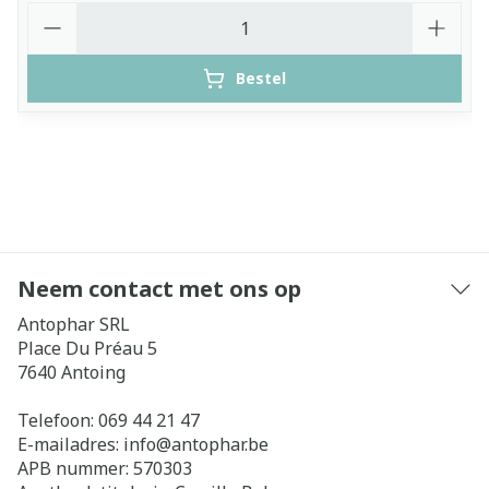
Aantal
Bestel
Neem contact met ons op
Antophar SRL
Place Du Préau 5
7640
Antoing
Telefoon:
069 44 21 47
E-mailadres:
info@
antophar.be
APB nummer:
570303