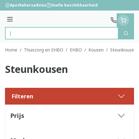
Ga naar de inhoud
Apothekersadvies
Snelle beschikbaarheid
Menu
Zoek
Product, merk, categorie...
Home
/
Thuiszorg en EHBO
/
EHBO
/
Kousen
/
Steunkousen
Steunkousen
Filteren
Doorgaan naar productlijst
Prijs
filter