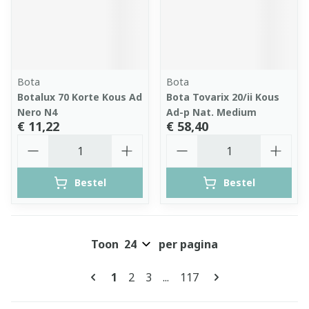
Bota
Bota
Botalux 70 Korte Kous Ad
Bota Tovarix 20/ii Kous
Nero N4
Ad-p Nat. Medium
€ 11,22
€ 58,40
Aantal
Aantal
Bestel
Bestel
Toon
per pagina
Pagina's
U lees momenteel pagina
Pagina
Pagina
Pagina
1
2
3
...
117