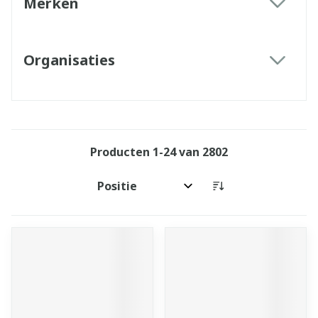
Merken
filter
Organisaties
filter
Producten
1
-
24
van
2802
Sorteer op: