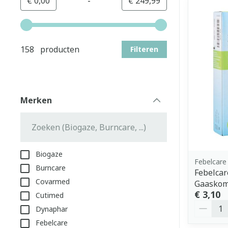
-
Minimumwaarde
Maximale waarde
€ 0,00
€ 249,99
Gebruik de pijltjestoetsen links en rechts om de min
158 producten
Filteren
Merken
filter
Biogaze
Febelcare
Burncare
Febelcar
Covarmed
Gaaskom
€ 3,10
Cutimed
Aantal
Dynaphar
Febelcare