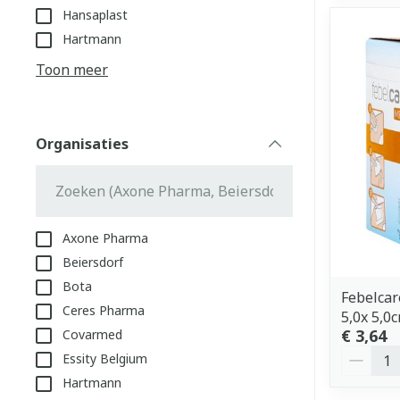
Hansaplast
Hartmann
Toon meer
Organisaties
filter
Axone Pharma
Beiersdorf
Bota
Febelcar
Ceres Pharma
5,0x 5,0
€ 3,64
Covarmed
Aantal
Essity Belgium
Hartmann