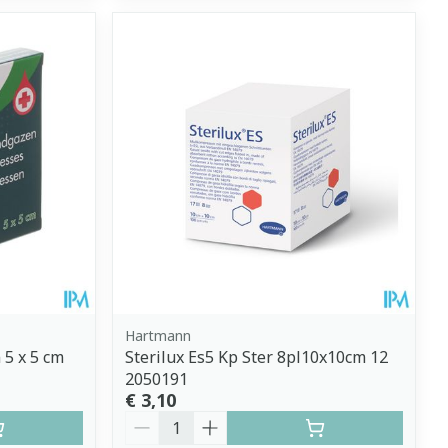
Hartmann
5 x 5 cm
Sterilux Es5 Kp Ster 8pl10x10cm 12
2050191
€ 3,10
Aantal