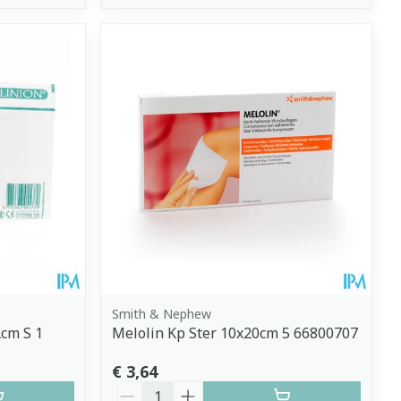
Smith & Nephew
2cm S 1
Melolin Kp Ster 10x20cm 5 66800707
€ 3,64
Aantal