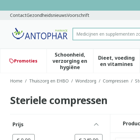
Ga naar de inhoud
Dia 1 van 1
Contact
Gezondheidsnieuws
Voorschrift
Product, merk, categorie...
Schoonheid,
Dieet, voeding
verzorging en
Promoties
Toon submenu voor Schoonhe
Toon subm
en vitamines
hygiëne
Home
/
Thuiszorg en EHBO
/
Wondzorg
/
Compressen
/
St
Steriele compressen
Doorgaan naar productlijst
Produ
Prijs
filter