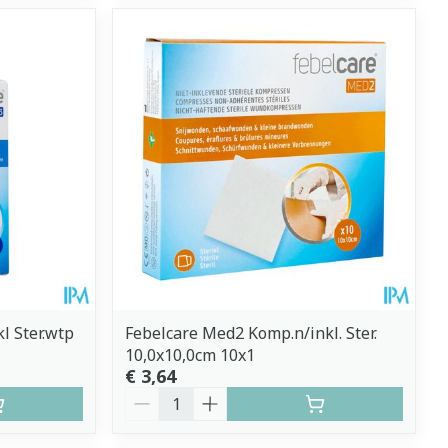
l Ster.wtp
Febelcare Med2 Komp.n/inkl. Ster.
10,0x10,0cm 10x1
€ 3,64
Aantal