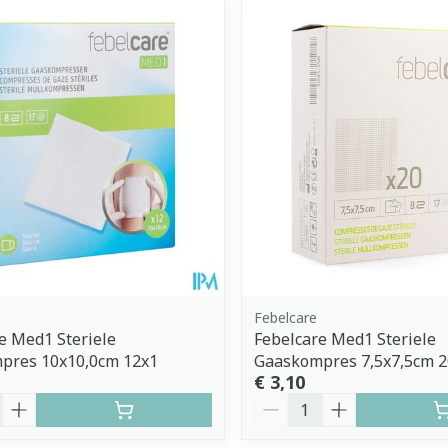
imale en maximale prijswaarden aan te passen.
Febelcare
e Med1 Steriele
Febelcare Med1 Steriele
pres 10x10,0cm 12x1
Gaaskompres 7,5x7,5cm 2
€ 3,10
Aantal