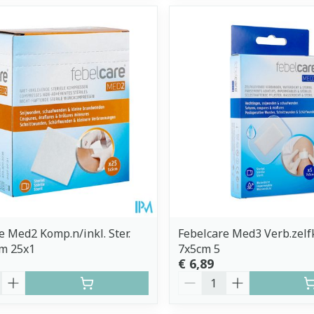
e Med2 Komp.n/inkl. Ster.
Febelcare Med3 Verb.zelfk
cm 25x1
7x5cm 5
€ 6,89
Aantal