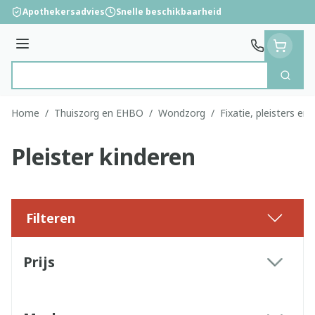
Ga naar de inhoud
Apothekersadvies
Snelle beschikbaarheid
Menu
Zoek
Product, merk, categorie...
Home
/
Thuiszorg en EHBO
/
Wondzorg
/
Fixatie, pleisters en 
Pleister kinderen
Filteren
Doorgaan naar productlijst
Prijs
filter