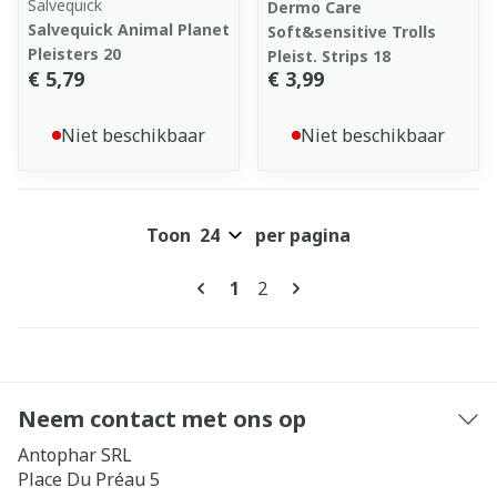
Salvequick
Dermo Care
Salvequick Animal Planet
Soft&sensitive Trolls
Pleisters 20
Pleist. Strips 18
€ 5,79
€ 3,99
Niet beschikbaar
Niet beschikbaar
Toon
per pagina
Pagina's
U lees momenteel pagina
Pagina
1
2
Neem contact met ons op
Antophar SRL
Place Du Préau 5