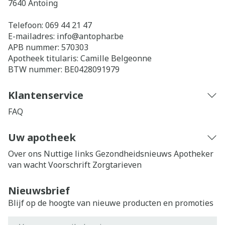
7640
Antoing
Telefoon:
069 44 21 47
E-mailadres:
info@
antophar.be
APB nummer:
570303
Apotheek titularis:
Camille Belgeonne
BTW nummer:
BE0428091979
Klantenservice
FAQ
Uw apotheek
Over ons
Nuttige links
Gezondheidsnieuws
Apotheker
van wacht
Voorschrift
Zorgtarieven
Nieuwsbrief
Blijf op de hoogte van nieuwe producten en promoties
E-mail adres