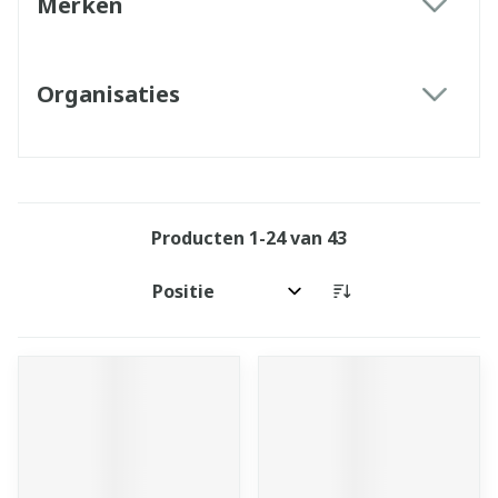
Merken
filter
Organisaties
filter
Producten
1
-
24
van
43
Sorteer op: