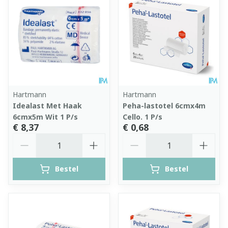
Hartmann
Hartmann
Idealast Met Haak
Peha-lastotel 6cmx4m
6cmx5m Wit 1 P/s
Cello. 1 P/s
€ 8,37
€ 0,68
Aantal
Aantal
Bestel
Bestel