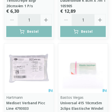
Tensocrepe 85gr
Dauerbinde K 8cm X 7m 1
20cmx4m 1 P/s
105905
€ 6,30
€ 12,89
Aantal
Aantal
Bestel
Bestel
Hartmann
Bastos Viegas
Mediset Verband Picc
Universal 415 10cmx5m
Line 4793033
2clips Elastische Windel