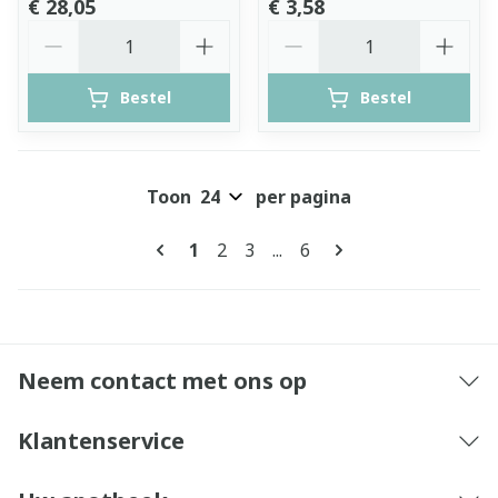
€ 28,05
€ 3,58
Aantal
Aantal
Bestel
Bestel
Toon
per pagina
Pagina's
U lees momenteel pagina
Pagina
Pagina
Pagina
1
2
3
...
6
Neem contact met ons op
Klantenservice