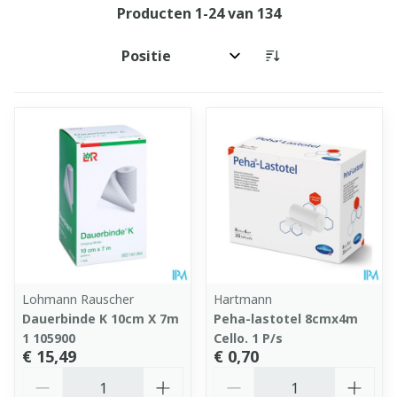
Producten
1
-
24
van
134
Sorteer op:
Lohmann Rauscher
Hartmann
Dauerbinde K 10cm X 7m
Peha-lastotel 8cmx4m
1 105900
Cello. 1 P/s
€ 15,49
€ 0,70
Aantal
Aantal