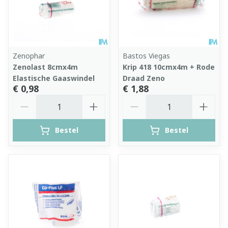
Zenophar
Bastos Viegas
Zenolast 8cmx4m
Krip 418 10cmx4m + Rode
Elastische Gaaswindel
Draad Zeno
€ 0,98
€ 1,88
Aantal
Aantal
Bestel
Bestel