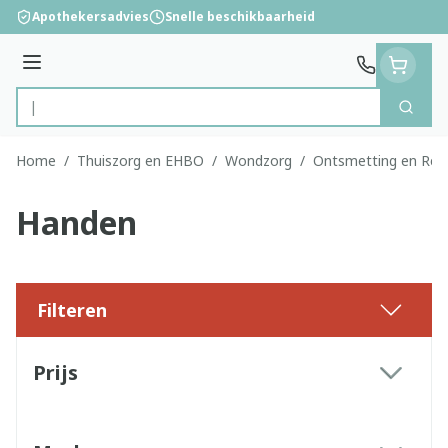
Ga naar de inhoud
Apothekersadvies
Snelle beschikbaarheid
Menu
Zoek
Product, merk, categorie...
Home
/
Thuiszorg en EHBO
/
Wondzorg
/
Ontsmetting en Rein
Handen
Filteren
Doorgaan naar productlijst
Prijs
filter