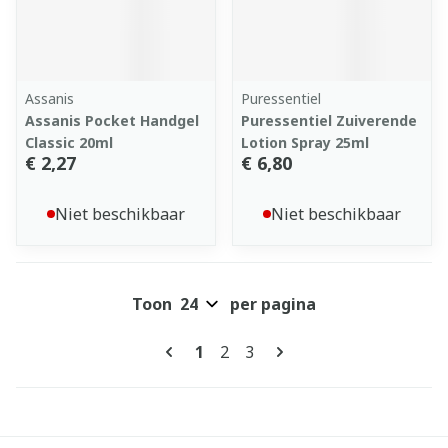
Assanis
Puressentiel
Assanis Pocket Handgel
Puressentiel Zuiverende
Classic 20ml
Lotion Spray 25ml
€ 2,27
€ 6,80
Niet beschikbaar
Niet beschikbaar
Toon
per pagina
Pagina's
U lees momenteel pagina
Pagina
Pagina
1
2
3