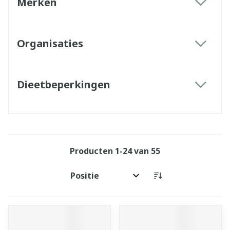
Merken
filter
Organisaties
filter
Dieetbeperkingen
filter
Producten
1
-
24
van
55
Sorteer op: