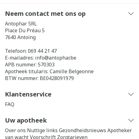
Neem contact met ons op
Antophar SRL
Place Du Préau 5
7640
Antoing
Telefoon:
069 44 21 47
E-mailadres:
info@
antophar.be
APB nummer:
570303
Apotheek titularis:
Camille Belgeonne
BTW nummer:
BE0428091979
Klantenservice
FAQ
Uw apotheek
Over ons
Nuttige links
Gezondheidsnieuws
Apotheker
van wacht
Voorschrift
Zorgtarieven