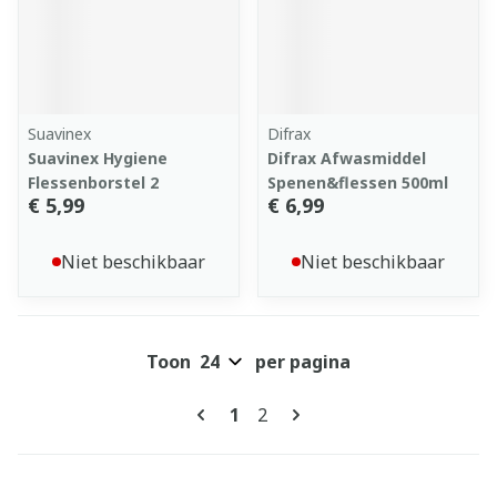
Suavinex
Difrax
Suavinex Hygiene
Difrax Afwasmiddel
Flessenborstel 2
Spenen&flessen 500ml
€ 5,99
€ 6,99
Niet beschikbaar
Niet beschikbaar
Toon
per pagina
Pagina's
U lees momenteel pagina
Pagina
1
2