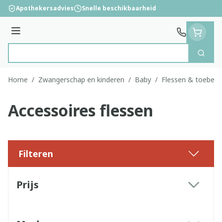
Ga naar de inhoud
Apothekersadvies
Snelle beschikbaarheid
Menu
Zoek
Product, merk, categorie...
Home
/
Zwangerschap en kinderen
/
Baby
/
Flessen & toebeh
Accessoires flessen
Filteren
Doorgaan naar productlijst
Prijs
filter