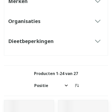
Merken
filter
Organisaties
filter
Dieetbeperkingen
filter
Producten
1
-
24
van
27
Sorteer op: