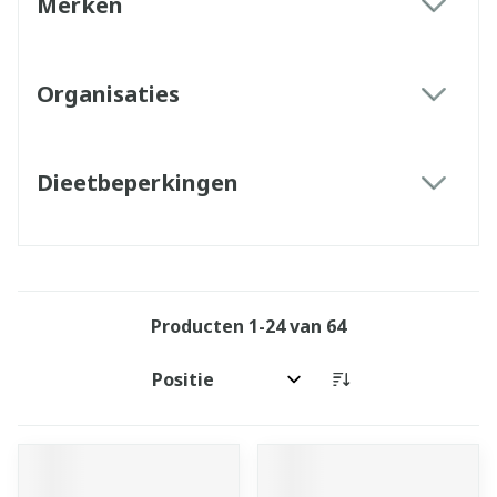
Merken
filter
Organisaties
filter
Dieetbeperkingen
filter
Producten
1
-
24
van
64
Sorteer op: