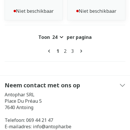
Niet beschikbaar
Niet beschikbaar
Toon
per pagina
Pagina's
U lees momenteel pagina
Pagina
Pagina
1
2
3
Neem contact met ons op
Antophar SRL
Place Du Préau 5
7640
Antoing
Telefoon:
069 44 21 47
E-mailadres:
info@
antophar.be