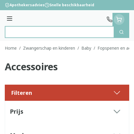
Ga naar de inhoud
Apothekersadvies
Snelle beschikbaarheid
Menu
Zoek
Product, merk, categorie...
Home
/
Zwangerschap en kinderen
/
Baby
/
Fopspenen en acce
Accessoires
Filteren
Doorgaan naar productlijst
Prijs
filter