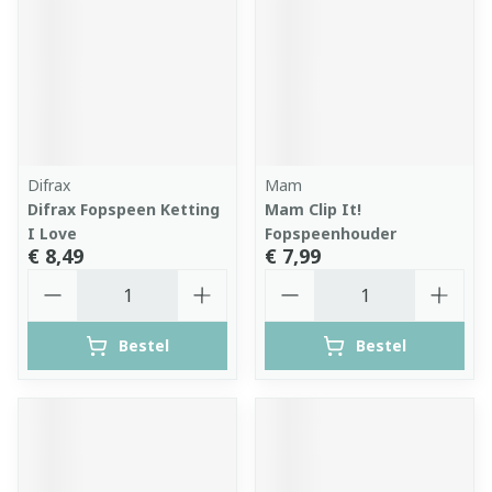
Difrax
Mam
Difrax Fopspeen Ketting
Mam Clip It!
I Love
Fopspeenhouder
€ 8,49
€ 7,99
Aantal
Aantal
Bestel
Bestel