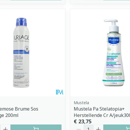
Mustela
Xemose Brume Sos
Mustela Pa Stelatopia+
ge 200ml
Herstellende Cr A/jeuk30
€ 23,75
Aantal