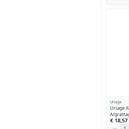
Uriage
Uriage 
A/gratta
€ 18,57
Aantal