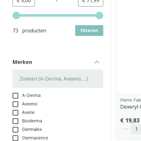
-
Minimumwaarde
Maximale waarde
€ 5,00
€ 71,99
Gebruik de pijltjestoetsen links en rechts om de min
73 producten
Filteren
Merken
filter
A-Derma
Pierre Fa
Aveeno
Dexeryl
Avene
€ 19,83
Bioderma
Aantal
Dermalex
Dermasence