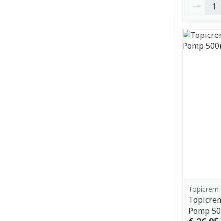
Aantal
Topicrem
Topicre
Pomp 50
€ 26,95