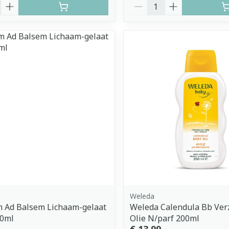
Aantal
Weleda
m Ad Balsem Lichaam-gelaat
Weleda Calendula Bb Ver
0ml
Olie N/parf 200ml
€ 13,99