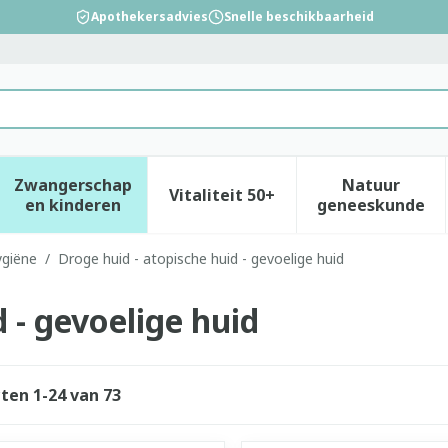
Apothekersadvies
Snelle beschikbaarheid
Zwangerschap
Natuur
Vitaliteit 50+
id, verzorging en hygiëne categorie
enu voor Dieet, voeding en vitamines categorie
Toon submenu voor Zwangerschap en kinderen
Toon submenu voor Vitalitei
Toon sub
en kinderen
geneeskunde
ygiëne
/
Droge huid - atopische huid - gevoelige huid
 - gevoelige huid
cten
1
-
24
van
73