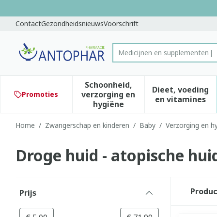
Ga naar de inhoud
Dia 1 van 1
Contact
Gezondheidsnieuws
Voorschrift
Product, merk, categorie...
Schoonheid,
Dieet, voeding
verzorging en
Promoties
Toon submenu voor Schoonhe
Toon subm
en vitamines
hygiëne
Home
/
Zwangerschap en kinderen
/
Baby
/
Verzorging en h
Droge huid - atopische huid
Doorgaan naar productlijst
Produ
Prijs
filter