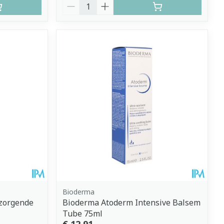
Aantal
Bioderma
zorgende
Bioderma Atoderm Intensive Balsem
Tube 75ml
€ 12,91