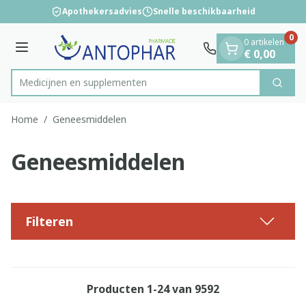
Dia 1 van 1
Ga naar de inhoud
Apothekersadvies
Snelle beschikbaarheid
0
0 artikelen
Menu
€ 0,00
Medicijnen
Zoek
Product, merk, categorie...
Home
/
Geneesmiddelen
Geneesmiddelen
Filteren
Producten
1
-
24
van
9592