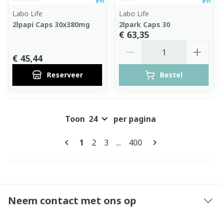
Labo Life
Labo Life
2lpapi Caps 30x380mg
2lpark Caps 30
€ 63,35
Aantal
€ 45,44
Reserveer
Bestel
Toon
per pagina
Pagina's
U lees momenteel pagina
Pagina
Pagina
Pagina
1
2
3
...
400
Neem contact met ons op