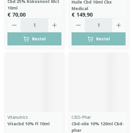
Cbd 25% Kokosnoot Mct
Huile Cbd 10ml Cbx
10ml
Medical
€ 70,00
€ 149,90
Aantal
Aantal
Bestel
Bestel
Vitanutrics
CBD-Phar
Vitacbd 10% Fl 10ml
Cbd-olie 10% 120ml Cbd-
phar