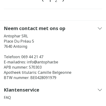
U lees momenteel pagina
Pagina
1
2
Neem contact met ons op
Antophar SRL
Place Du Préau 5
7640
Antoing
Telefoon:
069 44 21 47
E-mailadres:
info@
antophar.be
APB nummer:
570303
Apotheek titularis:
Camille Belgeonne
BTW nummer:
BE0428091979
Klantenservice
FAQ