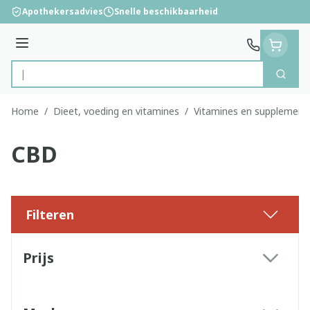
Ga naar de inhoud
Apothekersadvies
Snelle beschikbaarheid
Menu
Zoek
Product, merk, categorie...
Home
/
Dieet, voeding en vitamines
/
Vitamines en supplement
CBD
Filteren
Doorgaan naar productlijst
Prijs
filter