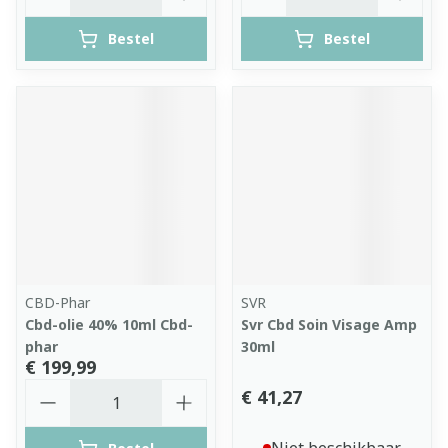
Bestel
Bestel
CBD-Phar
SVR
Cbd-olie 40% 10ml Cbd-
Svr Cbd Soin Visage Amp
phar
30ml
€ 199,99
Aantal
€ 41,27