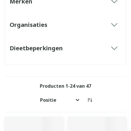
Merken
filter
Organisaties
filter
Dieetbeperkingen
filter
Producten
1
-
24
van
47
Sorteer op: