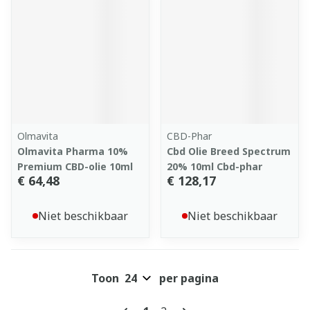
Olmavita
CBD-Phar
Olmavita Pharma 10%
Cbd Olie Breed Spectrum
Premium CBD-olie 10ml
20% 10ml Cbd-phar
€ 64,48
€ 128,17
Niet beschikbaar
Niet beschikbaar
Toon
per pagina
Pagina's