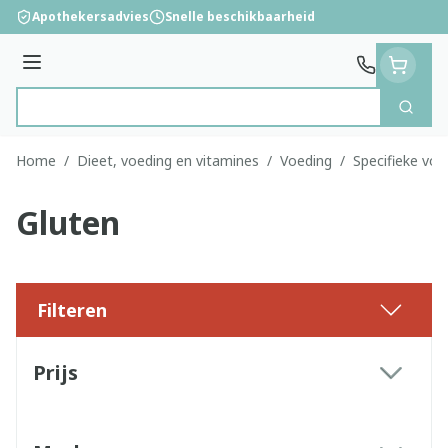
Ga naar de inhoud
Apothekersadvies
Snelle beschikbaarheid
Menu
Zoek
Product, merk, categorie...
Home
/
Dieet, voeding en vitamines
/
Voeding
/
Specifieke voe
Gluten
Filteren
Doorgaan naar productlijst
Prijs
filter