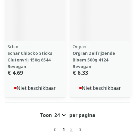
Schar
Orgran
Schar Chiocko Sticks
Orgran Zelfrijzende
Glutenvrij 150g 6544
Bloem 500g 4124
Revogan
Revogan
€ 4,69
€ 6,33
Niet beschikbaar
Niet beschikbaar
Toon
per pagina
Pagina's
U lees momenteel pagina
Pagina
1
2