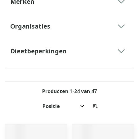
Merken
filter
Organisaties
filter
Dieetbeperkingen
filter
Producten
1
-
24
van
47
Sorteer op: