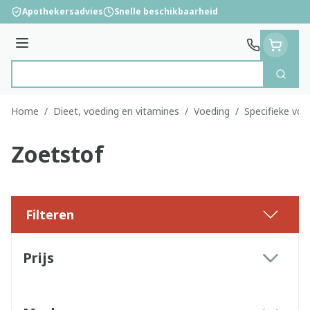
Ga naar de inhoud
Apothekersadvies
Snelle beschikbaarheid
Menu
Zoek
Product, merk, categorie...
Home
/
Dieet, voeding en vitamines
/
Voeding
/
Specifieke voe
Zoetstof
Filteren
Doorgaan naar productlijst
Prijs
filter