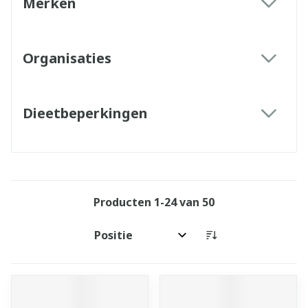
Merken
filter
Organisaties
filter
Dieetbeperkingen
filter
Producten
1
-
24
van
50
Sorteer op: