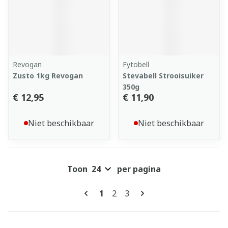
Revogan
Fytobell
Zusto 1kg Revogan
Stevabell Strooisuiker
350g
€ 12,95
€ 11,90
Niet beschikbaar
Niet beschikbaar
Toon
per pagina
Pagina's
U lees momenteel pagina
Pagina
Pagina
1
2
3