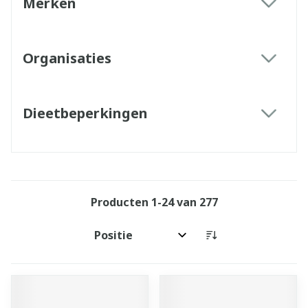
Merken
filter
Organisaties
filter
Dieetbeperkingen
filter
Producten
1
-
24
van
277
Sorteer op: