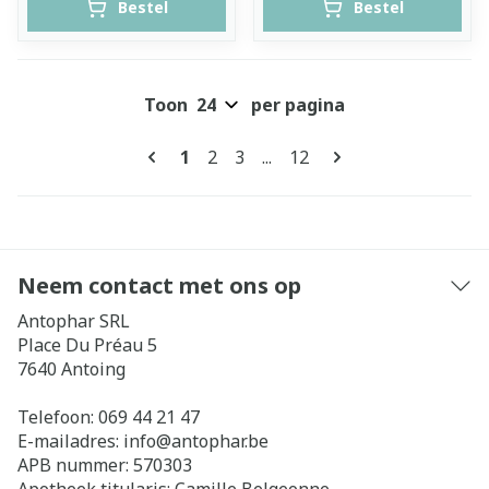
Bestel
Bestel
Toon
per pagina
Pagina's
U lees momenteel pagina
Pagina
Pagina
Pagina
1
2
3
...
12
Neem contact met ons op
Antophar SRL
Place Du Préau 5
7640
Antoing
Telefoon:
069 44 21 47
E-mailadres:
info@
antophar.be
APB nummer:
570303