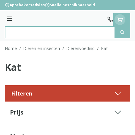
Ga naar de inhoud
Apothekersadvies
Snelle beschikbaarheid
Menu
Zoek
Product, merk, categorie...
Home
/
Dieren en insecten
/
Dierenvoeding
/
Kat
Kat
Filteren
Doorgaan naar productlijst
Prijs
filter