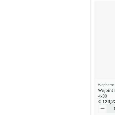
Wepharm
Wejoint
4x30
€ 124,2
Aantal