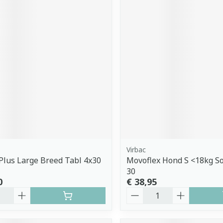
Virbac
Plus Large Breed Tabl 4x30
Movoflex Hond S <18kg S
30
0
€ 38,95
Aantal