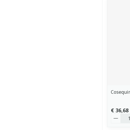
Cosequin
€ 36,68
Aantal