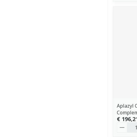
Aplazyl 
Complem
€ 196,2
Aantal