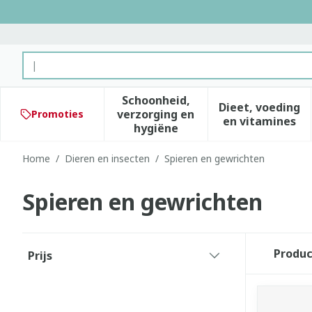
Ga naar de inhoud
Product, merk, categorie...
Schoonheid,
Dieet, voeding
verzorging en
Promoties
Toon submenu voor Schoonhe
Toon subm
en vitamines
hygiëne
Home
/
Dieren en insecten
/
Spieren en gewrichten
Spieren en gewrichten
Doorgaan naar productlijst
Produ
Prijs
filter