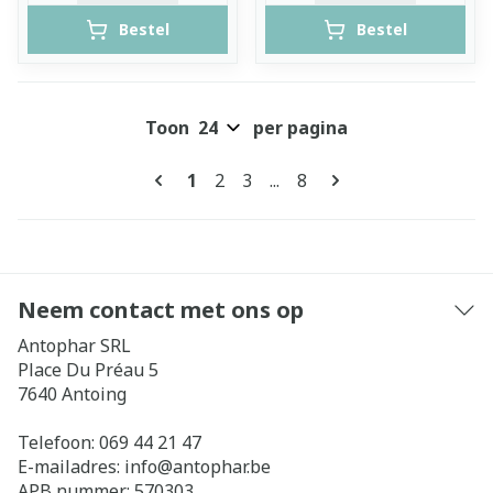
Bestel
Bestel
Toon
per pagina
Pagina's
U lees momenteel pagina
Pagina
Pagina
Pagina
1
2
3
...
8
Neem contact met ons op
Antophar SRL
Place Du Préau 5
7640
Antoing
Telefoon:
069 44 21 47
E-mailadres:
info@
antophar.be
APB nummer:
570303