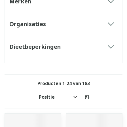
Merken
filter
Organisaties
filter
Dieetbeperkingen
filter
Producten
1
-
24
van
183
Sorteer op: