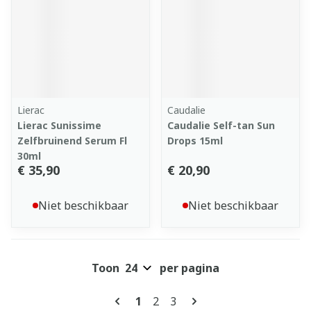
Lierac
Caudalie
Lierac Sunissime
Caudalie Self-tan Sun
Zelfbruinend Serum Fl
Drops 15ml
30ml
€ 35,90
€ 20,90
Niet beschikbaar
Niet beschikbaar
Toon
per pagina
Pagina's
U lees momenteel pagina
Pagina
Pagina
1
2
3