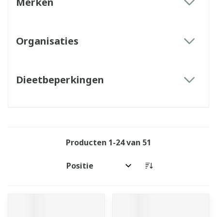
Merken
filter
Organisaties
filter
Dieetbeperkingen
filter
Producten
1
-
24
van
51
Sorteer op: