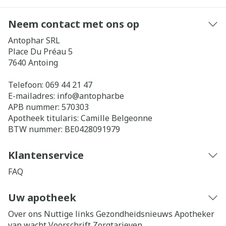
Neem contact met ons op
Antophar SRL
Place Du Préau 5
7640
Antoing
Telefoon:
069 44 21 47
E-mailadres:
info@
antophar.be
APB nummer:
570303
Apotheek titularis:
Camille Belgeonne
BTW nummer:
BE0428091979
Klantenservice
FAQ
Uw apotheek
Over ons
Nuttige links
Gezondheidsnieuws
Apotheker
van wacht
Voorschrift
Zorgtarieven