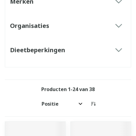
Merken
filter
Organisaties
filter
Dieetbeperkingen
filter
Producten
1
-
24
van
38
Sorteer op: