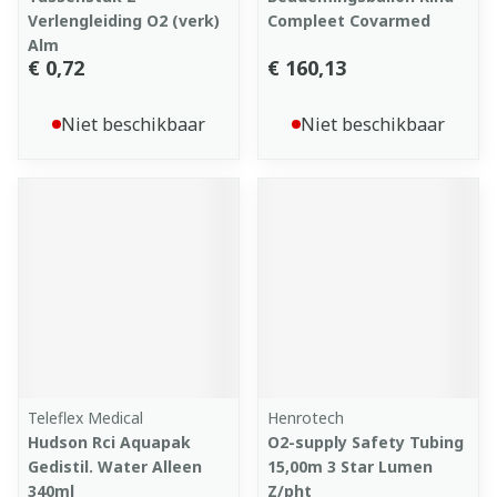
Verlengleiding O2 (verk)
Compleet Covarmed
Alm
€ 0,72
€ 160,13
Niet beschikbaar
Niet beschikbaar
Teleflex Medical
Henrotech
Hudson Rci Aquapak
O2-supply Safety Tubing
Gedistil. Water Alleen
15,00m 3 Star Lumen
340ml
Z/pht