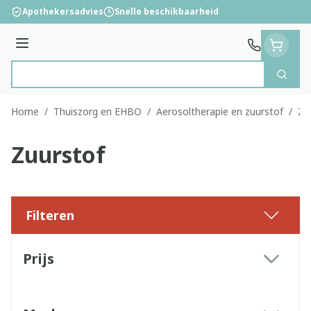
Ga naar de inhoud
Apothekersadvies
Snelle beschikbaarheid
Menu
Zoek
Product, merk, categorie...
Home
/
Thuiszorg en EHBO
/
Aerosoltherapie en zuurstof
/
Zu
Zuurstof
Filteren
Doorgaan naar productlijst
Prijs
filter