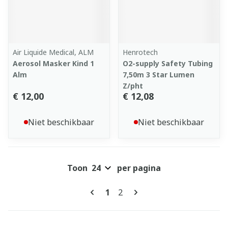
Air Liquide Medical, ALM
Henrotech
Aerosol Masker Kind 1
O2-supply Safety Tubing
Alm
7,50m 3 Star Lumen
Z/pht
€ 12,00
€ 12,08
Niet beschikbaar
Niet beschikbaar
Toon
per pagina
Pagina's
U lees momenteel pagina
Pagina
1
2