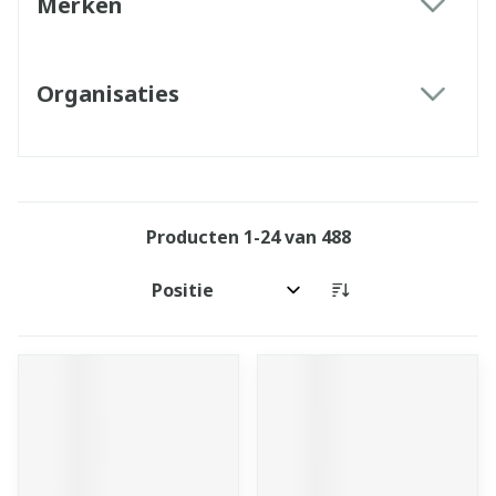
Merken
filter
Organisaties
filter
Producten
1
-
24
van
488
Sorteer op: