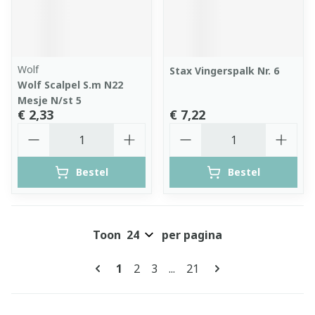
Wolf
Stax Vingerspalk Nr. 6
Wolf Scalpel S.m N22
Mesje N/st 5
€ 2,33
€ 7,22
Aantal
Aantal
Bestel
Bestel
Toon
per pagina
Pagina's
U lees momenteel pagina
Pagina
Pagina
Pagina
1
2
3
...
21