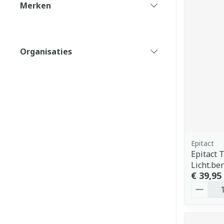
Merken
filter
Organisaties
filter
Epitact
Epitact 
Licht.be
€ 39,95
Aantal