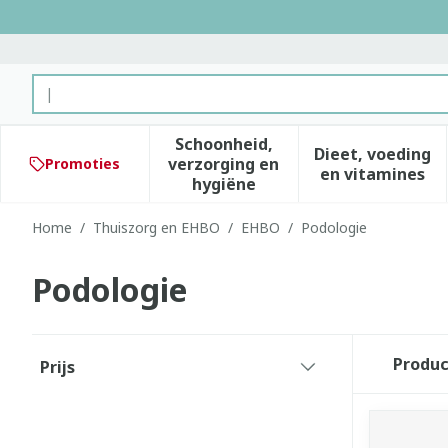
Ga naar de inhoud
Product, merk, categorie...
Schoonheid,
Dieet, voeding
verzorging en
Promoties
Toon submenu voor Schoonhe
Toon subm
en vitamines
hygiëne
Home
/
Thuiszorg en EHBO
/
EHBO
/
Podologie
Podologie
Doorgaan naar productlijst
Produ
Prijs
filter