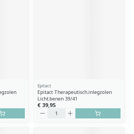
Epitact
legzolen
Epitact Therapeutisch.inlegzolen
Licht.benen 39/41
€ 39,95
Aantal