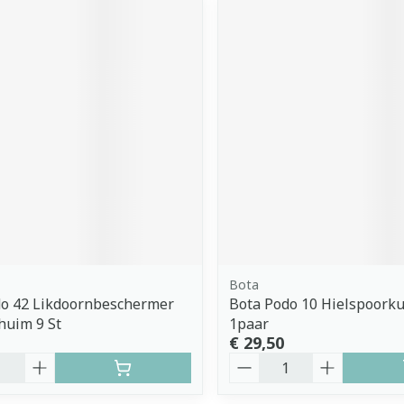
Bota
do 42 Likdoornbeschermer
Bota Podo 10 Hielspoork
huim 9 St
1paar
€ 29,50
Aantal