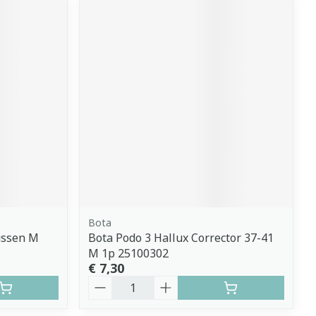
Bota
ussen M
Bota Podo 3 Hallux Corrector 37-41
M 1p 25100302
€ 7,30
Aantal