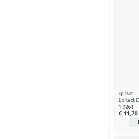
Epitact
Epitact 
1 0261
€ 11,70
Aantal