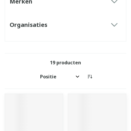
Merken
filter
Organisaties
filter
19
producten
Sorteer op: