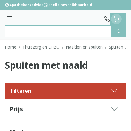
Ga naar de inhoud
Apothekersadvies
Snelle beschikbaarheid
Menu
Zoek
Product, merk, categorie...
Home
/
Thuiszorg en EHBO
/
Naalden en spuiten
/
Spuiten
/
Spuiten met naald
Filteren
Doorgaan naar productlijst
Prijs
filter