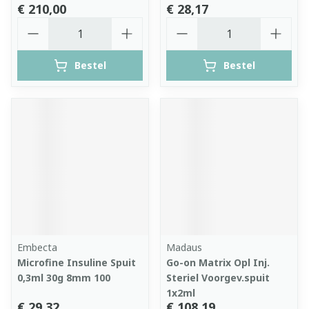
€ 210,00
€ 28,17
Aantal
Aantal
Bestel
Bestel
Embecta
Madaus
Microfine Insuline Spuit
Go-on Matrix Opl Inj.
0,3ml 30g 8mm 100
Steriel Voorgev.spuit
1x2ml
€ 29,32
€ 108,19