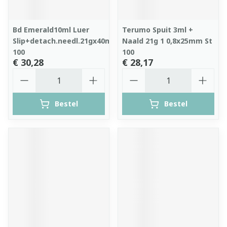
Bd Emerald10ml Luer
Terumo Spuit 3ml +
Slip+detach.needl.21gx40mm
Naald 21g 1 0,8x25mm St
100
100
€ 30,28
€ 28,17
Aantal
Aantal
Bestel
Bestel