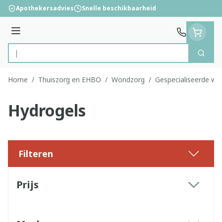
Ga naar de inhoud
Apothekersadvies
Snelle beschikbaarheid
Menu
Zoek
Product, merk, categorie...
Home
/
Thuiszorg en EHBO
/
Wondzorg
/
Gespecialiseerde w
Hydrogels
Filteren
Doorgaan naar productlijst
Prijs
filter