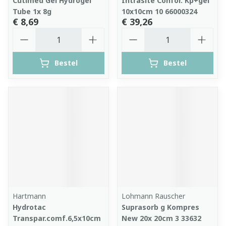
Cutimed Gel Hydrogel
Intrasite Confor. Kp+gel
Tube 1x 8g
10x10cm 10 66000324
€ 8,69
€ 39,26
Aantal
Aantal
Bestel
Bestel
Hartmann
Lohmann Rauscher
Hydrotac
Suprasorb g Kompres
Transpar.comf.6,5x10cm
New 20x 20cm 3 33632