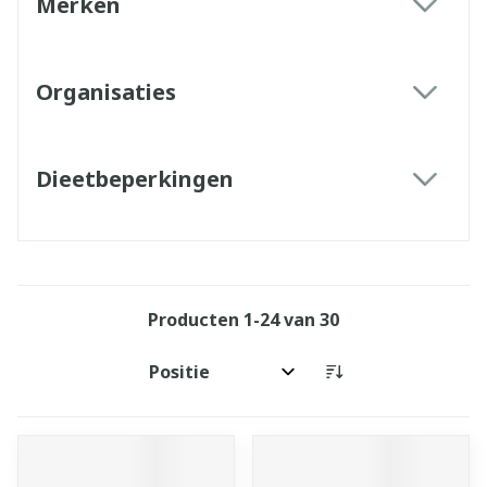
Merken
filter
Organisaties
filter
Dieetbeperkingen
filter
Producten
1
-
24
van
30
Sorteer op: