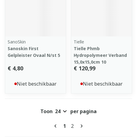
SanoSkin
Tielle
Sanoskin First
Tielle Phmb
Gelpleister Ovaal N/st 5
Hydropolymeer Verband
15,0x15,0cm 10
€ 4,80
€ 120,99
Niet beschikbaar
Niet beschikbaar
Toon
per pagina
Pagina's
U lees momenteel pagina
Pagina
1
2