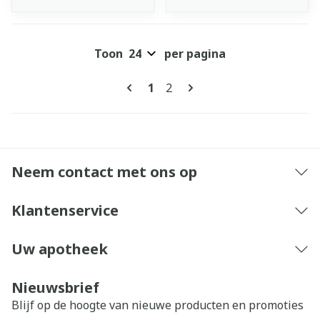
Toon
per pagina
Pagina's
U lees momenteel pagina
Pagina
1
2
Neem contact met ons op
Klantenservice
Uw apotheek
Nieuwsbrief
Blijf op de hoogte van nieuwe producten en promoties