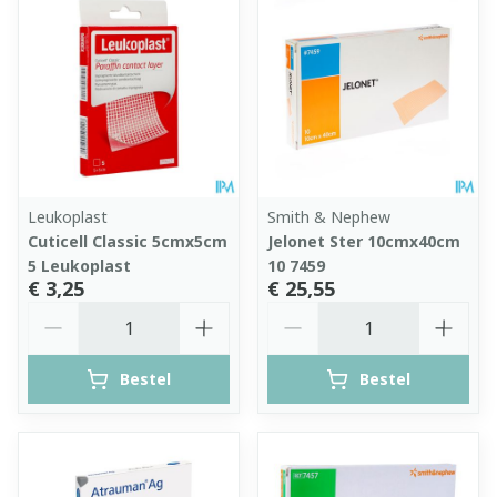
Leukoplast
Smith & Nephew
Cuticell Classic 5cmx5cm
Jelonet Ster 10cmx40cm
5 Leukoplast
10 7459
€ 3,25
€ 25,55
Aantal
Aantal
Bestel
Bestel