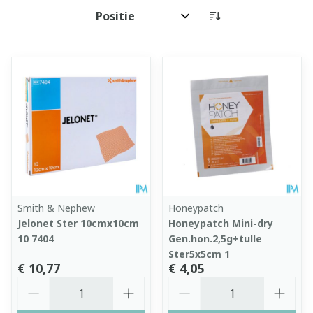
Sorteer op:
Smith & Nephew
Honeypatch
Jelonet Ster 10cmx10cm
Honeypatch Mini-dry
10 7404
Gen.hon.2,5g+tulle
Ster5x5cm 1
€ 10,77
€ 4,05
Aantal
Aantal