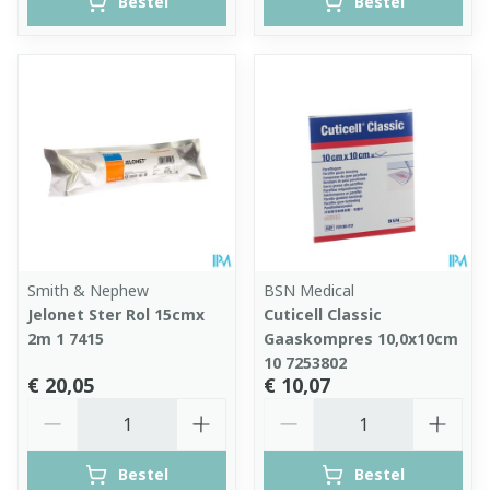
Bestel
Bestel
Smith & Nephew
BSN Medical
Jelonet Ster Rol 15cmx
Cuticell Classic
2m 1 7415
Gaaskompres 10,0x10cm
10 7253802
€ 20,05
€ 10,07
Aantal
Aantal
Bestel
Bestel