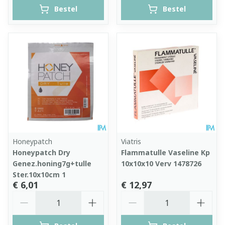
Bestel
Bestel
Honeypatch
Viatris
Honeypatch Dry
Flammatulle Vaseline Kp
Genez.honing7g+tulle
10x10x10 Verv 1478726
Ster.10x10cm 1
€ 6,01
€ 12,97
Aantal
Aantal