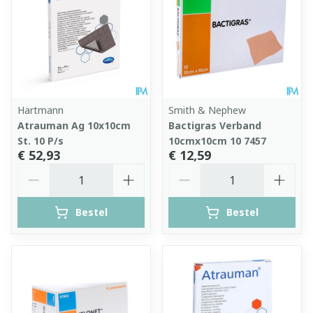
Hartmann
Smith & Nephew
Atrauman Ag 10x10cm
Bactigras Verband
St. 10 P/s
10cmx10cm 10 7457
€ 52,93
€ 12,59
Aantal
Aantal
Bestel
Bestel