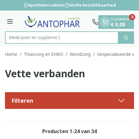
Dia 1 van 1
Ga naar de inhoud
Apothekersadvies
Snelle beschikbaarheid
0
0 artikelen
Menu
€ 0,00
M
Zoek
Product, merk, categorie...
Home
/
Thuiszorg en EHBO
/
Wondzorg
/
Gespecialiseerde w
Vette verbanden
Filteren
Producten
1
-
24
van
34