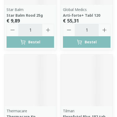
Star Balm
Global Medics
Star Balm Rood 25g
Arti-forte+ Tabl 120
€ 9,89
€ 55,31
Aantal
Aantal
Bestel
Bestel
Thermacare
Tilman
Thermacare Kp
Flexofytol Plus 182 tab