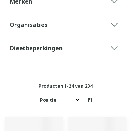
Merken
filter
Organisaties
filter
Dieetbeperkingen
filter
Producten
1
-
24
van
234
Sorteer op: