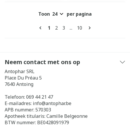
Toon
per pagina
Pagina's
U lees momenteel pagina
Pagina
Pagina
Pagina
1
2
3
...
10
Neem contact met ons op
Antophar SRL
Place Du Préau 5
7640
Antoing
Telefoon:
069 44 21 47
E-mailadres:
info@
antophar.be
APB nummer:
570303
Apotheek titularis:
Camille Belgeonne
BTW nummer:
BE0428091979