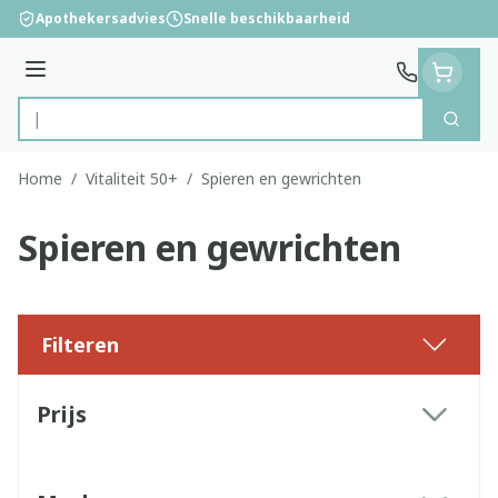
Ga naar de inhoud
Apothekersadvies
Snelle beschikbaarheid
Menu
Zoek
Product, merk, categorie...
Home
/
Vitaliteit 50+
/
Spieren en gewrichten
Spieren en gewrichten
Filteren
Doorgaan naar productlijst
Prijs
filter