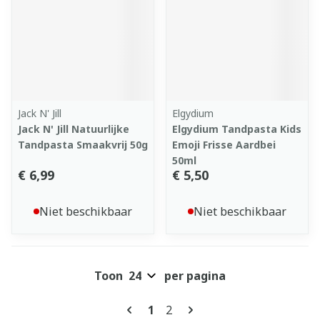
Jack N' Jill
Elgydium
Jack N' Jill Natuurlijke
Elgydium Tandpasta Kids
Tandpasta Smaakvrij 50g
Emoji Frisse Aardbei
50ml
€ 6,99
€ 5,50
Niet beschikbaar
Niet beschikbaar
Toon
per pagina
Pagina's
U lees momenteel pagina
Pagina
1
2