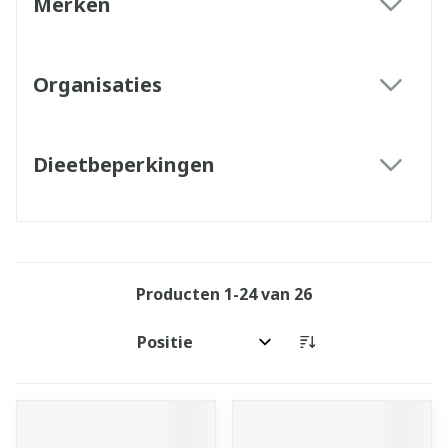
Merken
filter
Organisaties
filter
Dieetbeperkingen
filter
Producten
1
-
24
van
26
Sorteer op: