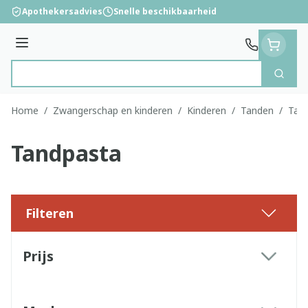
Ga naar de inhoud
Apothekersadvies
Snelle beschikbaarheid
Menu
Zoek
Product, merk, categorie...
Home
/
Zwangerschap en kinderen
/
Kinderen
/
Tanden
/
Tan
Tandpasta
Filteren
Doorgaan naar productlijst
Prijs
filter