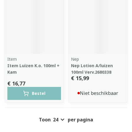
Item
Nep
Item Luizen K.o. 100ml +
Nep Lotion A/luizen
Kam
100ml Verv.2680338
€ 15,99
€ 16,77
Niet beschikbaar
Bestel
Toon
per pagina
Pagina's