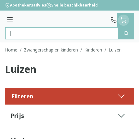
Ga naar de inhoud
Apothekersadvies
Snelle beschikbaarheid
Menu
Zoek
Product, merk, categorie...
Home
/
Zwangerschap en kinderen
/
Kinderen
/
Luizen
Luizen
Filteren
Doorgaan naar productlijst
Prijs
filter