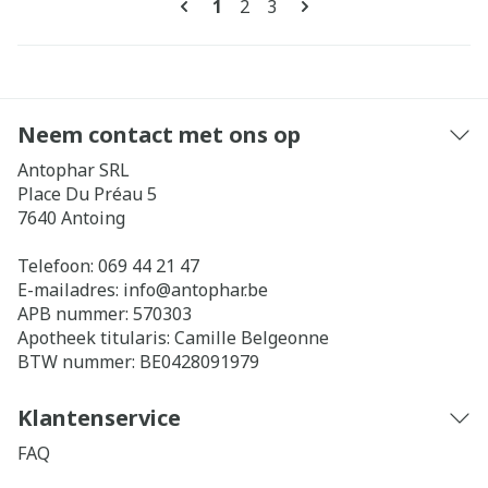
U lees momenteel pagina
Pagina
Pagina
1
2
3
Neem contact met ons op
Antophar SRL
Place Du Préau 5
7640
Antoing
Telefoon:
069 44 21 47
E-mailadres:
info@
antophar.be
APB nummer:
570303
Apotheek titularis:
Camille Belgeonne
BTW nummer:
BE0428091979
Klantenservice
FAQ