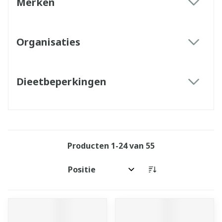
Merken
filter
Organisaties
filter
Dieetbeperkingen
filter
Producten
1
-
24
van
55
Sorteer op: