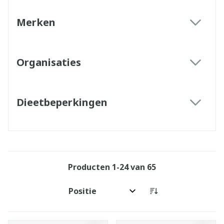
Merken
filter
Organisaties
filter
Dieetbeperkingen
filter
Producten
1
-
24
van
65
Sorteer op: