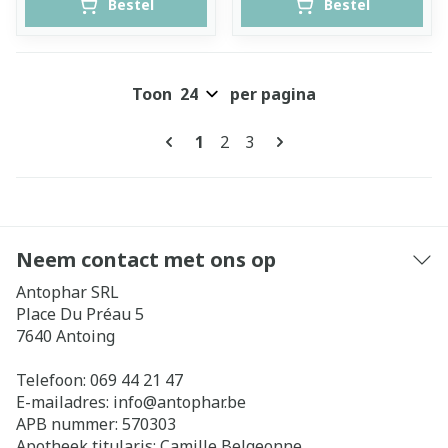
Bestel
Bestel
Toon
per pagina
Pagina's
U lees momenteel pagina
Pagina
Pagina
1
2
3
Neem contact met ons op
Antophar SRL
Place Du Préau 5
7640
Antoing
Telefoon:
069 44 21 47
E-mailadres:
info@
antophar.be
APB nummer:
570303
Apotheek titularis:
Camille Belgeonne