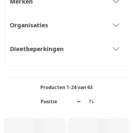
Merken
filter
Organisaties
filter
Dieetbeperkingen
filter
Producten
1
-
24
van
63
Sorteer op: