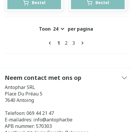
Bestel
Bestel
Toon
per pagina
Pagina's
U lees momenteel pagina
Pagina
Pagina
1
2
3
Neem contact met ons op
Antophar SRL
Place Du Préau 5
7640
Antoing
Telefoon:
069 44 21 47
E-mailadres:
info@
antophar.be
APB nummer:
570303