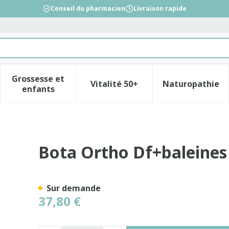
Conseil du pharmacien
Livraison rapide
Grossesse et
Vitalité 50+
Naturopathie
la catégorie Beauté, soins et hygiène
le sous-menu pour la catégorie Régime, alimentation &
Afficher le sous-menu pour la catégorie Gross
Afficher le sous-menu pour l
Afficher 
enfants
000 Wh N2
Bota Ortho Df+baleines
Sur demande
37,80 €