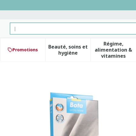
Aller au contenu
Rechercher
Régime,
Beauté, soins et
alimentation &
Promotions
Afficher le sous-menu pour 
Afficher 
hygiène
vitamines
Bota Ortho Df+baleines 1