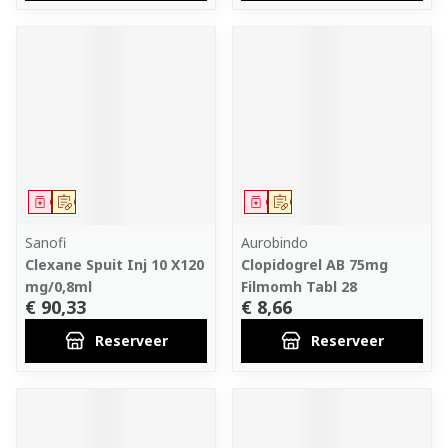
Geneesmiddel
Op voorschrift
Geneesmiddel
Op voorschrift
Sanofi
Aurobindo
Clexane Spuit Inj 10 X120
Clopidogrel AB 75mg
mg/0,8ml
Filmomh Tabl 28
€ 90,33
€ 8,66
Reserveer
Reserveer