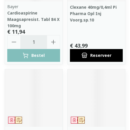
Bayer
Clexane 40mg/0,4ml Pi
Cardioaspirine
Pharma Opl Inj
Maagsapresist. Tabl 84 X
Voorg.sp.10
100mg
€ 11,94
Aantal
€ 43,99
Bestel
Reserveer
Geneesmiddel
Op voorschrift
Geneesmiddel
Op voorschrift