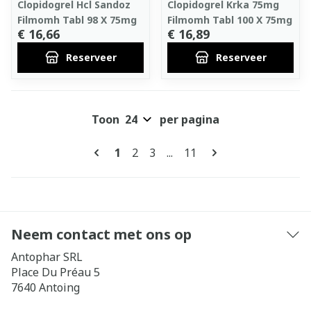
Clopidogrel Hcl Sandoz
Clopidogrel Krka 75mg
Filmomh Tabl 98 X 75mg
Filmomh Tabl 100 X 75mg
€ 16,66
€ 16,89
Reserveer
Reserveer
Toon
per pagina
Pagina's
U lees momenteel pagina
Pagina
Pagina
Pagina
1
2
3
...
11
Neem contact met ons op
Antophar SRL
Place Du Préau 5
7640
Antoing