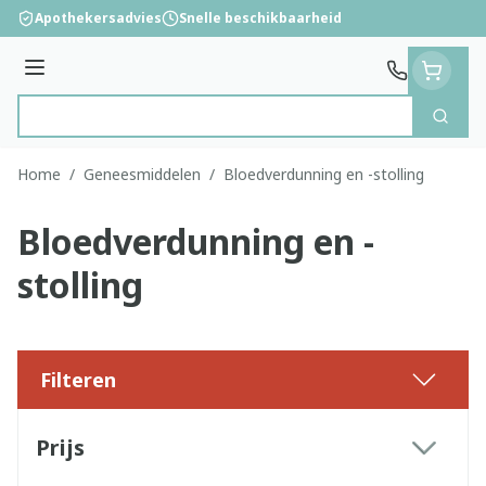
Ga naar de inhoud
Apothekersadvies
Snelle beschikbaarheid
Menu
Zoek
Product, merk, categorie...
Home
/
Geneesmiddelen
/
Bloedverdunning en -stolling
Bloedverdunning en -
stolling
Filteren
Doorgaan naar productlijst
Prijs
filter