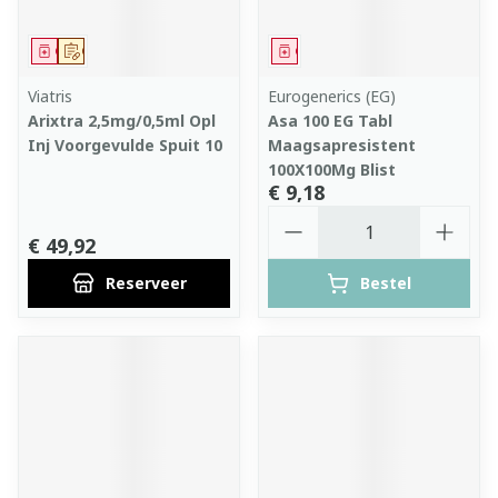
Geneesmiddel
Op voorschrift
Geneesmiddel
Viatris
Eurogenerics (EG)
Arixtra 2,5mg/0,5ml Opl
Asa 100 EG Tabl
Inj Voorgevulde Spuit 10
Maagsapresistent
100X100Mg Blist
€ 9,18
Aantal
€ 49,92
Reserveer
Bestel