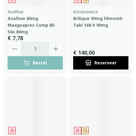
Asaflow
Astrazeneca
Asaflow 80mg
Brilique 90mg Filmomh
Maagsapres Comp Bli
Tabl 168 X 90mg
56x 80mg
€ 7,78
Aantal
€ 140,00
Bestel
Reserveer
Geneesmiddel
Geneesmiddel
Op voorschrift