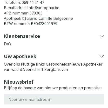
Telefoon:
069 44 21 47
E-mailadres:
info@
antophar.be
APB nummer:
570303
Apotheek titularis:
Camille Belgeonne
BTW nummer:
BE0428091979
Klantenservice
FAQ
Uw apotheek
Over ons
Nuttige links
Gezondheidsnieuws
Apotheker
van wacht
Voorschrift
Zorgtarieven
Nieuwsbrief
Blijf op de hoogte van nieuwe producten en promoties
E-mail adres