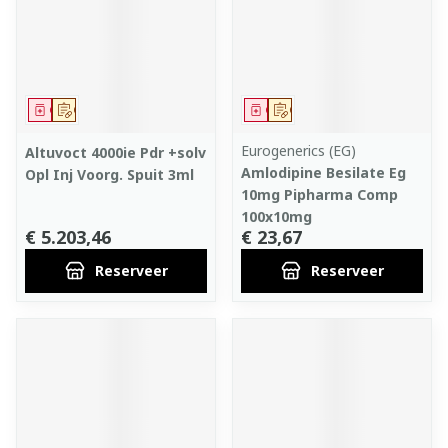
Geneesmiddel
Op voorschrift
Geneesmiddel
Op voorschrift
Eurogenerics (EG)
Altuvoct 4000ie Pdr +solv
Amlodipine Besilate Eg
Opl Inj Voorg. Spuit 3ml
10mg Pipharma Comp
100x10mg
€ 5.203,46
€ 23,67
Reserveer
Reserveer