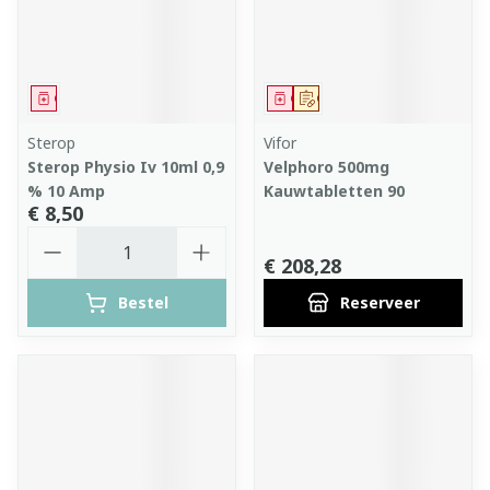
Geneesmiddel
Geneesmiddel
Op voorschrift
Sterop
Vifor
Sterop Physio Iv 10ml 0,9
Velphoro 500mg
% 10 Amp
Kauwtabletten 90
€ 8,50
Aantal
€ 208,28
Bestel
Reserveer