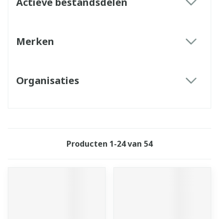
Actieve bestandsdelen
filter
Merken
filter
Organisaties
filter
Producten
1
-
24
van
54