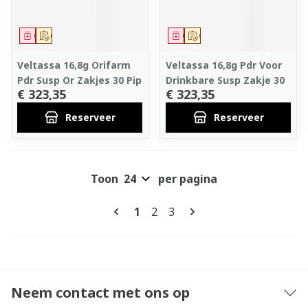
Geneesmiddel
Op voorschrift
Geneesmiddel
Op voorschrift
Veltassa 16,8g Orifarm
Veltassa 16,8g Pdr Voor
Pdr Susp Or Zakjes 30 Pip
Drinkbare Susp Zakje 30
€ 323,35
€ 323,35
Reserveer
Reserveer
Toon
per pagina
Pagina's
U lees momenteel pagina
Pagina
Pagina
1
2
3
Neem contact met ons op