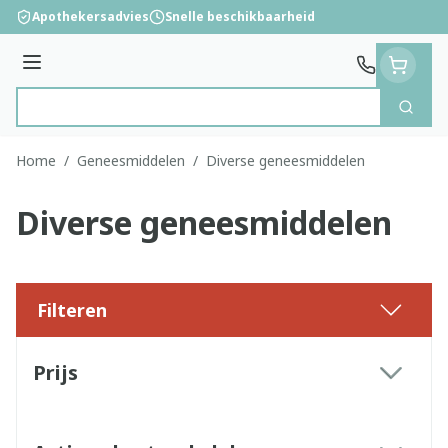
Ga naar de inhoud
Apothekersadvies
Snelle beschikbaarheid
Menu
Zoek
Product, merk, categorie...
Home
/
Geneesmiddelen
/
Diverse geneesmiddelen
Diverse geneesmiddelen
Filteren
Doorgaan naar productlijst
Prijs
filter