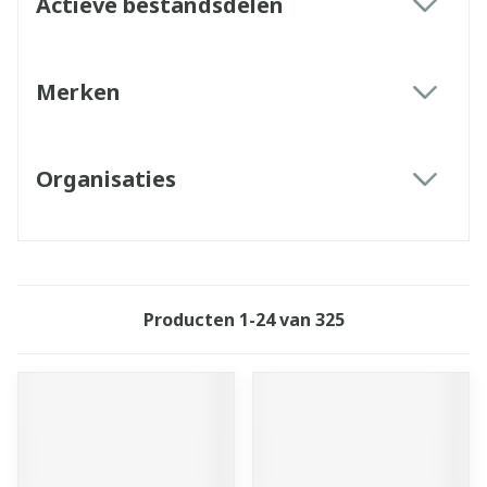
Actieve bestandsdelen
filter
Merken
filter
Organisaties
filter
Producten
1
-
24
van
325