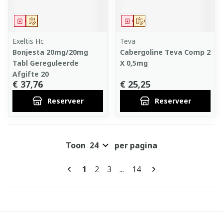
Geneesmiddel
Op voorschrift
Geneesmiddel
Op voorschrift
Exeltis Hc
Teva
Bonjesta 20mg/20mg
Cabergoline Teva Comp 2
Tabl Gereguleerde
X 0,5mg
Afgifte 20
€ 37,76
€ 25,25
Reserveer
Reserveer
Toon
per pagina
Pagina's
U lees momenteel pagina
Pagina
Pagina
Pagina
1
2
3
...
14