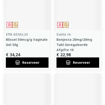
Geneesmiddel
Op voorschrift
Geneesmiddel
Op voorschrift
Effik BENELUX
Exeltis Hc
Blissel 50mcg/g Vaginale
Bonjesta 20mg/20mg
Gel 30g
Tabl Gereguleerde
Afgifte 10
€ 34,24
€ 22,98
Reserveer
Reserveer