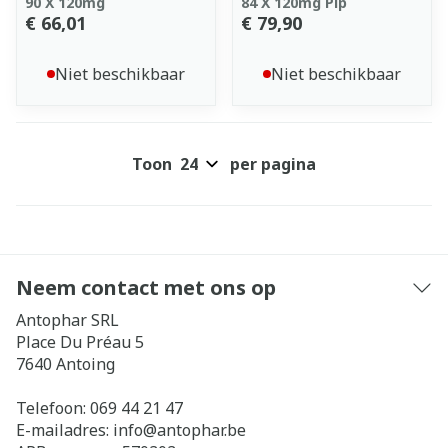
90 X 120mg
84 X 120mg Pip
€ 66,01
€ 79,90
Niet beschikbaar
Niet beschikbaar
Toon
per pagina
Neem contact met ons op
Antophar SRL
Place Du Préau 5
7640
Antoing
Telefoon:
069 44 21 47
E-mailadres:
info@
antophar.be