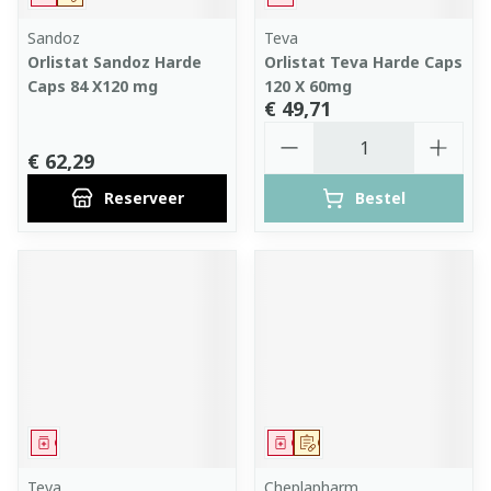
Sandoz
Teva
Orlistat Sandoz Harde
Orlistat Teva Harde Caps
Caps 84 X120 mg
120 X 60mg
€ 49,71
Aantal
€ 62,29
Reserveer
Bestel
Geneesmiddel
Geneesmiddel
Op voorschrift
Teva
Cheplapharm