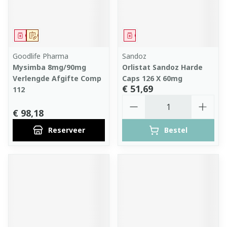
Geneesmiddel
Op voorschrift
Geneesmiddel
Goodlife Pharma
Sandoz
Mysimba 8mg/90mg
Orlistat Sandoz Harde
Verlengde Afgifte Comp
Caps 126 X 60mg
€ 51,69
112
Aantal
€ 98,18
Reserveer
Bestel