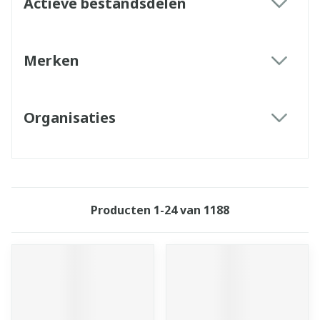
Actieve bestandsdelen
filter
Merken
filter
Organisaties
filter
Producten
1
-
24
van
1188