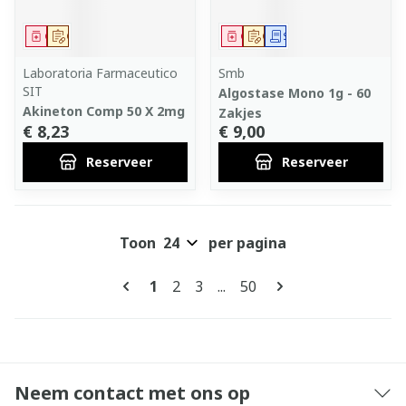
Geneesmiddel
Op voorschrift
Geneesmiddel
Op voorschrift
Schriftelijke aanvraag
Laboratoria Farmaceutico
Smb
SIT
Algostase Mono 1g - 60
Akineton Comp 50 X 2mg
Zakjes
€ 8,23
€ 9,00
Reserveer
Reserveer
Toon
per pagina
Pagina's
U lees momenteel pagina
Pagina
Pagina
Pagina
1
2
3
...
50
Neem contact met ons op