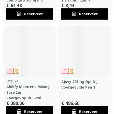
Comp 28 X 30mg Pip
1 9,75mg(1,3ml)
€ 64,48
€ 8,44
Reserveer
Reserveer
Geneesmiddel
Op voorschrift
Geneesmiddel
Op voorschrift
Otsuka
Ajovy 225mg Opl Inj
Abilify Maintena 960mg
Voorgevulde Pen 1
Susp Inj
Voorgev.spuit3,2ml
€ 380,06
€ 496,60
Reserveer
Reserveer