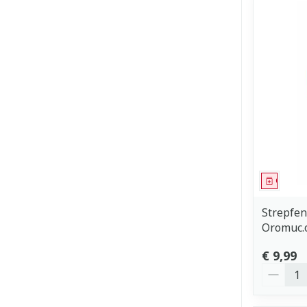
Genees
Strepfen
Oromuc.
€ 9,99
Aantal