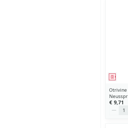
Genees
Otrivin
Neusspr
€ 9,71
Aantal