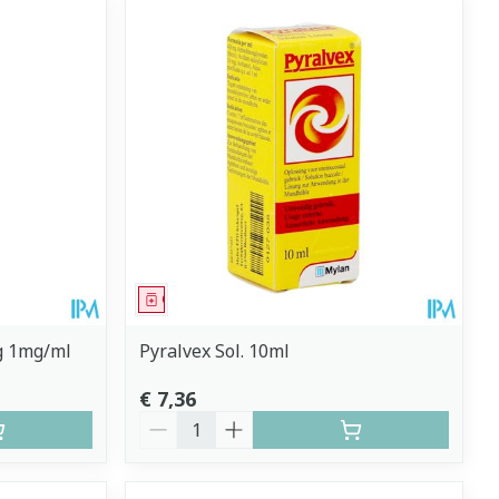
Geneesmiddel
g 1mg/ml
Pyralvex Sol. 10ml
€ 7,36
Aantal