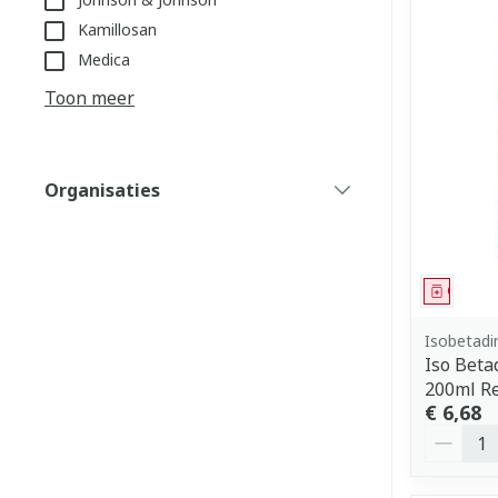
Kamillosan
Medica
Toon meer
Organisaties
filter
Genees
Isobetadi
Iso Bet
200ml R
€ 6,68
Aantal