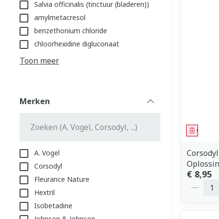
Salvia officinalis (tinctuur (bladeren))
amylmetacresol
benzethonium chloride
chloorhexidine digluconaat
Toon meer
Merken
filter
Genees
Corsody
A. Vogel
Oplossi
Corsodyl
€ 8,95
Fleurance Nature
Aantal
Hextril
Isobetadine
Johnson & Johnson