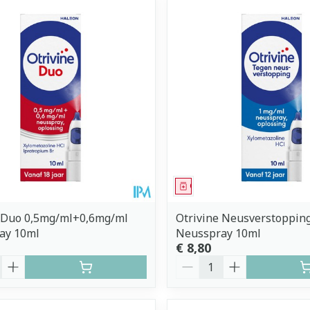
middel
Geneesmiddel
e Duo 0,5mg/ml+0,6mg/ml
Otrivine Neusverstoppin
ay 10ml
Neusspray 10ml
€ 8,80
Aantal