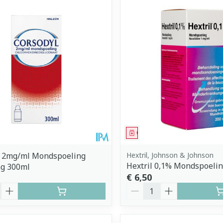
middel
Geneesmiddel
l 2mg/ml Mondspoeling
Hextril, Johnson & Johnson
Hextril 0,1% Mondspoeli
ng 300ml
€ 6,50
Aantal