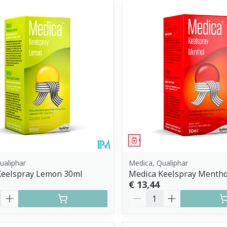
middel
Geneesmiddel
ualiphar
Medica, Qualiphar
Keelspray Lemon 30ml
Medica Keelspray Mentho
€ 13,44
Aantal