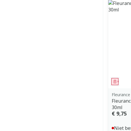
Genees
Fleurance
Fleuran
30ml
€ 9,75
Niet be