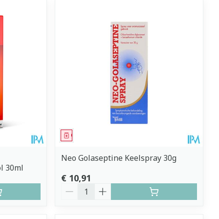
Geneesmiddel
Neo Golaseptine Keelspray 30g
l 30ml
€ 10,91
Aantal