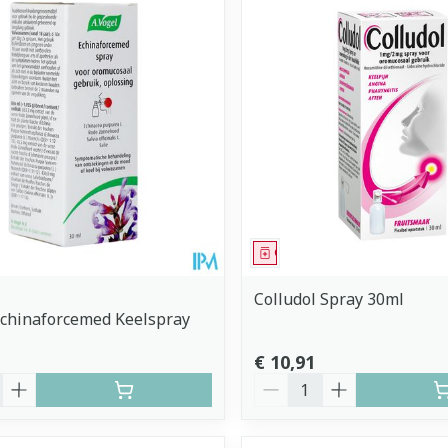
imale en maximale prijswaarden aan te passen.
middel
Geneesmiddel
Colludol Spray 30ml
Echinaforcemed Keelspray
€ 10,91
Aantal