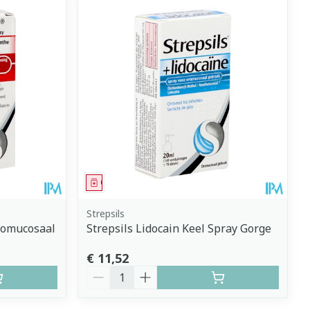
Geneesmiddel
Strepsils
romucosaal
Strepsils Lidocain Keel Spray Gorge
€ 11,52
Aantal