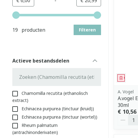
-
Minimumwaarde
Maximale waarde
€ 6,00
€ 20,99
Gebruik de pijltjestoetsen links en rechts om de min
19 producten
Filteren
Actieve bestandsdelen
filter
Genees
A. Vogel
Chamomilla recutita (ethanolisch
A.vogel 
extract)
30ml
Echinacea purpurea (tinctuur (kruid))
€ 10,56
Echinacea purpurea (tinctuur (wortel))
Aantal
Rheum palmatum
(antrachinonderivaten)