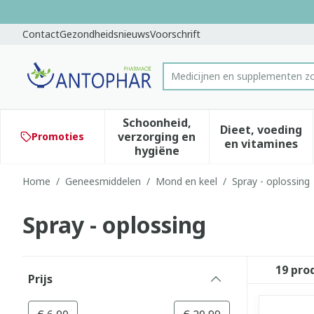
Ga naar de inhoud
Dia 1 van 1
Contact
Gezondheidsnieuws
Voorschrift
Medicijnen en supplementen
Product, merk, categorie...
Schoonheid,
Dieet, voeding
verzorging en
Promoties
Toon submenu voor Schoonhe
Toon subm
en vitamines
hygiëne
Home
/
Geneesmiddelen
/
Mond en keel
/
Spray - oplossing
Spray - oplossing
Doorgaan naar productlijst
19
pro
Prijs
filter