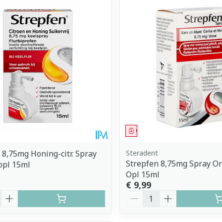
middel
Geneesmiddel
 8,75mg Honing-citr. Spray
Steradent
Strepfen 8,75mg Spray O
opl 15ml
Opl 15ml
€ 9,99
Aantal