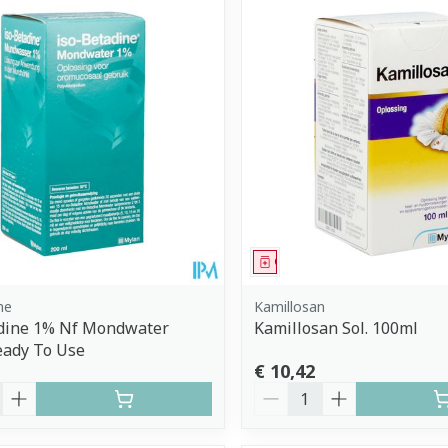
middel
Geneesmiddel
ne
Kamillosan
adine 1% Nf Mondwater
Kamillosan Sol. 100ml
eady To Use
€ 10,42
Aantal