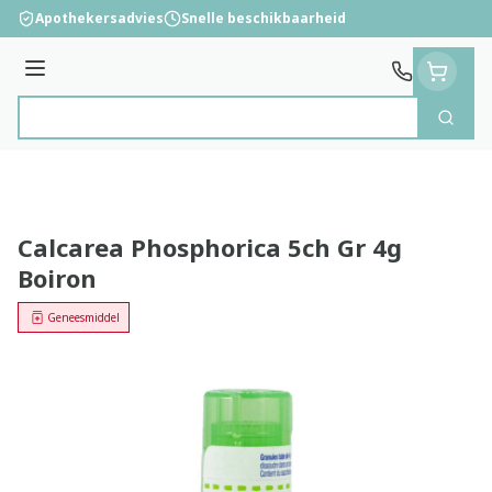
Ga naar de inhoud
Apothekersadvies
Snelle beschikbaarheid
Menu
Zoek
Product, merk, categorie...
Calcarea Phosphorica 5ch Gr 4g
Boiron
Geneesmiddel