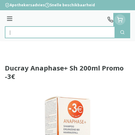
Ga naar de inhoud
Apothekersadvies
Snelle beschikbaarheid
Menu
Zoek
Product, merk, categorie...
Ducray Anaphase+ Sh 200ml Promo
-3€