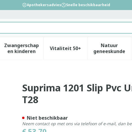
Apothekersadvies
Snelle beschikbaarheid
Zwangerschap
Natuur
Vitaliteit 50+
id, verzorging en hygiëne categorie
enu voor Dieet, voeding en vitamines categorie
Toon submenu voor Zwangerschap en kinderen
Toon submenu voor Vitalitei
Toon sub
en kinderen
geneeskunde
sex Met Drukknop Wit T28
Suprima 1201 Slip Pvc 
T28
Niet beschikbaar
Neem contact op met ons via telefoon of e-mail, dan b
€ 53,70