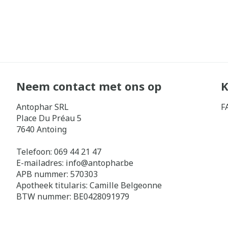
Neem contact met ons op
K
Antophar SRL
F
Place Du Préau 5
7640
Antoing
Telefoon:
069 44 21 47
E-mailadres:
info@
antophar.be
APB nummer:
570303
Apotheek titularis:
Camille Belgeonne
BTW nummer:
BE0428091979